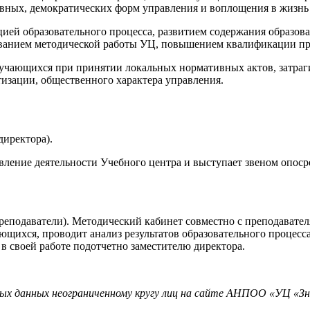
ивных, демократических форм управления и воплощения в жизн
цией образовательного процесса, развитием содержания образо
вованием методической работы УЦ, повышением квалификации п
бучающихся при принятии локальных нормативных актов, затра
изации, общественного характера управления.
директора).
ение деятельности Учебного центра и выступает звеном опосре
преподаватели). Методический кабинет совместно с преподавате
ающихся, проводит анализ результатов образовательного процес
 в своей работе подотчетно заместителю директора.
ных данных неограниченному кругу лиц на сайте АНПОО «УЦ «Зн