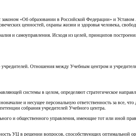
с законом «Об образовании в Российской Федерации» и Уставо
веческих ценностей, охраны жизни и здоровья человека, свобод
лия и самоуправления. Исходя из целей, принципов построения 
 учредителей. Отношения между Учебным центром и учредителя
авляющей системы в целом, определяют стратегическое направл
оначалие и несущее персональную ответственность за все, что 
петенции собрания учредителей Учебного центра.
ьного и общественного управления, имеющие тот или иной право
льность УЦ в решении вопросов, способствующих оптимальной ор